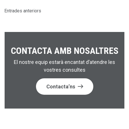
N
Entrades anteriors
A
V
E
CONTACTA AMB NOSALTRES
G
A
El nostre equip estarà encantat d’atendre les
vostres consultes
C
I
Contacta’ns
Ó
D
'
E