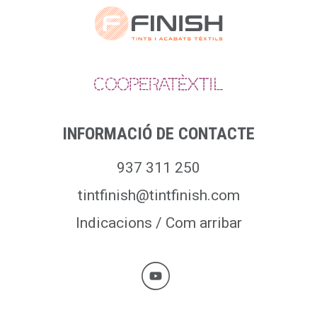
N
T
R
A
D
E
INFORMACIÓ DE CONTACTE
S
937 311 250
tintfinish@tintfinish.com
Indicacions / Com arribar