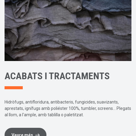
ACABATS I TRACTAMENTS
Hidròfugs, antifloridura, antibacteris, fungicides, suavizants,
aprestats, ignífugs amb poliéster 100%, tumbler, screens... Plegats
al llom, a l'ample, amb tablilla o paletitzat.
Veure més