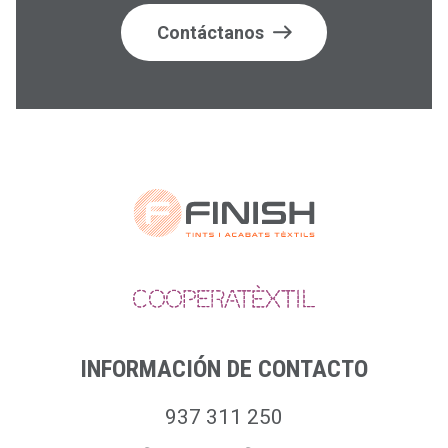
I
Contáctanos
Ó
N
D
E
E
N
T
R
A
D
INFORMACIÓN DE CONTACTO
A
937 311 250
S